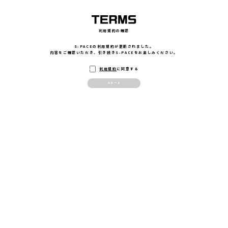
利用規約の確認
S-PACEの利用規約が更新されました。
以下を実施して次に進みましょう
内容をご確認いただき、引き続きS-PACEをお楽しみください。
利用規約
に同意する
画面ロックを解除してください
スタート
画面を横向きにしてください
Loading...
Loading...